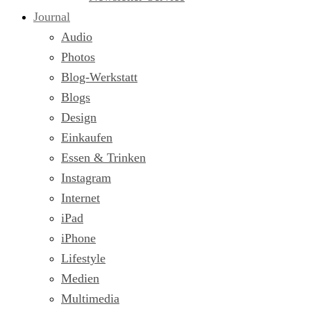
Journal
Audio
Photos
Blog-Werkstatt
Blogs
Design
Einkaufen
Essen & Trinken
Instagram
Internet
iPad
iPhone
Lifestyle
Medien
Multimedia